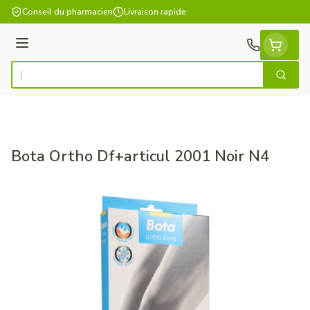
Aller au contenu
Conseil du pharmacien
Livraison rapide
Menu
Cherch
Rechercher
Bota Ortho Df+articul 2001 Noir N4