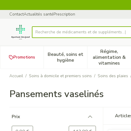
Aller au contenu
Diapositive 1 de 1
Contact
Actualités santé
Prescription
Recherche de médicaments et de su
Rechercher
Régime,
Beauté, soins et
alimentation &
Promotions
Afficher le sous-menu pour la
Afficher 
hygiène
vitamines
Accueil
/
Soins à domicile et premiers soins
/
Soins des plaies
Pansements vaselinés
Passer à la liste des produits
Articl
Prix
filter