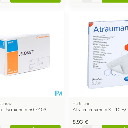
Nephew
Hartmann
Ster 5cmx 5cm 50 7403
Atrauman 5x5cm St. 10 P/s
8,93 €
é
Quantité