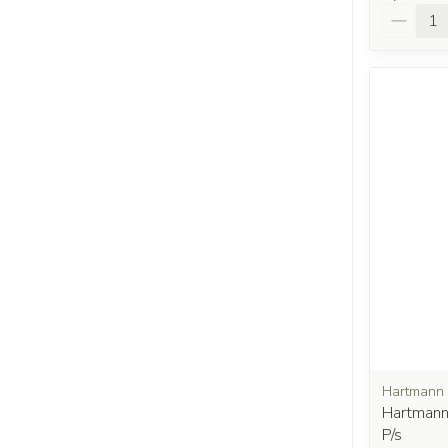
Quantit
Hartmann
Hartmann
P/s