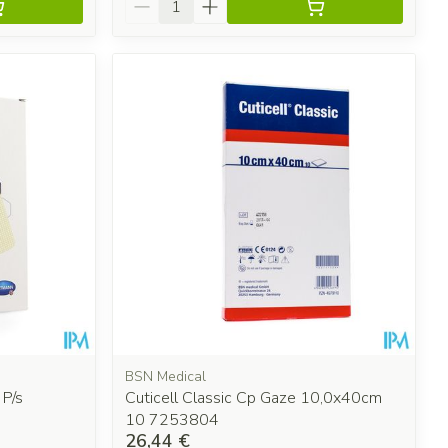
BSN Medical
 P/s
Cuticell Classic Cp Gaze 10,0x40cm
10 7253804
26,44 €