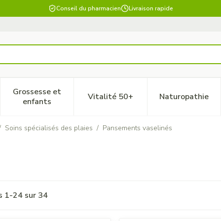
Conseil du pharmacien
Livraison rapide
Grossesse et
Vitalité 50+
Naturopathie
 catégorie Beauté, soins et hygiène
le sous-menu pour la catégorie Régime, alimentation & vitam
Afficher le sous-menu pour la catégorie Grossesse
Afficher le sous-menu pour la 
Afficher 
enfants
/
Soins spécialisés des plaies
/
Pansements vaselinés
es
1
-
24
sur
34