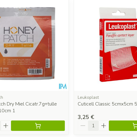
 les valeurs minimales et maximales du prix.
ch
Leukoplast
h Dry Miel Cicatr.7g+tulle
Cuticell Classic 5cmx5cm 5
x10cm 1
3,25 €
é
Quantité