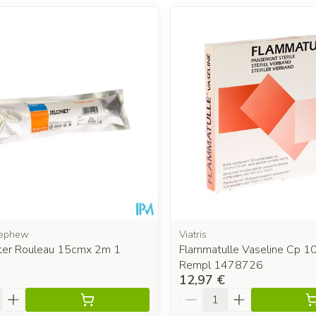
Nephew
Viatris
Ster Rouleau 15cmx 2m 1
Flammatulle Vaseline Cp 
Rempl 1478726
12,97 €
é
Quantité