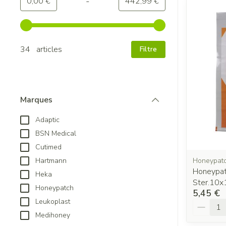
-
Valeur minimale
Valeur maximale
0,00 €
442,99 €
Utilisez les touches fléchées gauche et droite pour ajuster
34 articles
Filtre
Marques
filter
Adaptic
BSN Medical
Cutimed
Honeypat
Hartmann
Honeypatc
Heka
Ster.10
Honeypatch
5,45 €
Leukoplast
Quantit
Medihoney