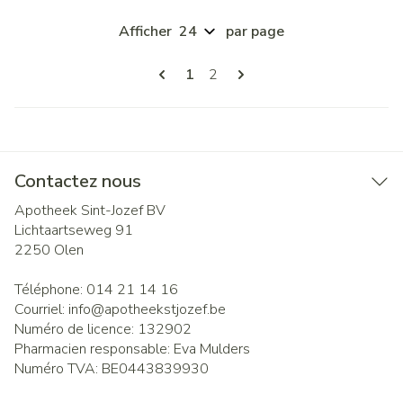
Afficher
par page
Pages
Vous lisez actuellement la page
Page
1
2
Contactez nous
Apotheek Sint-Jozef BV
Lichtaartseweg 91
2250
Olen
Téléphone:
014 21 14 16
Courriel:
info@
apotheekstjozef.be
Numéro de licence:
132902
Pharmacien responsable:
Eva Mulders
Numéro TVA:
BE0443839930