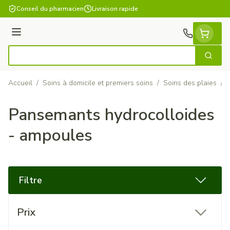
Aller au contenu
Conseil du pharmacien
Livraison rapide
Menu
Cherch
Rechercher
Accueil
/
Soins à domicile et premiers soins
/
Soins des plaies
/
Pansemants hydrocolloides
- ampoules
Filtre
Passer à la liste des produits
Prix
filter