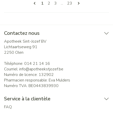
Pages
Vous lisez actuellement la page
Page
Page
Page
1
2
3
...
23
Contactez nous
Apotheek Sint-Jozef BV
Lichtaartseweg 91
2250
Olen
Téléphone:
014 21 14 16
Courriel:
info@
apotheekstjozef.be
Numéro de licence:
132902
Pharmacien responsable:
Eva Mulders
Numéro TVA:
BE0443839930
Service à la clientèle
FAQ