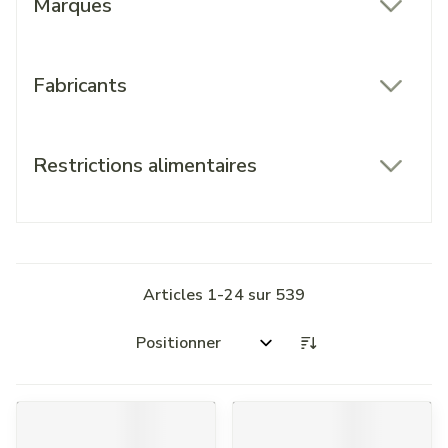
Marques
filter
Fabricants
filter
Restrictions alimentaires
filter
Articles
1
-
24
sur
539
Trier par: