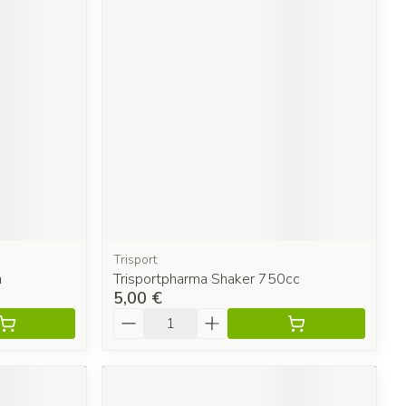
Trisport
a
Trisportpharma Shaker 750cc
5,00 €
Quantité