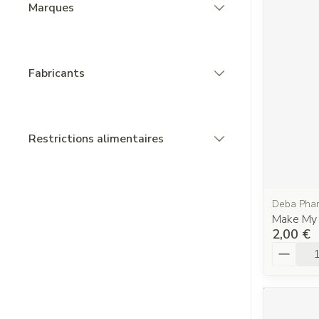
Marques
filter
Fabricants
filter
Restrictions alimentaires
filter
Deba Pha
Make My 
2,00 €
Quantit