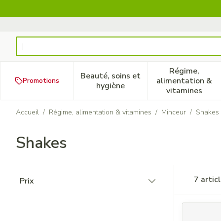
Aller au contenu
Rechercher
Régime,
Beauté, soins et
alimentation &
Promotions
Afficher le sous-menu pour la
Afficher 
hygiène
vitamines
Accueil
/
Régime, alimentation & vitamines
/
Minceur
/
Shakes
Shakes
Passer à la liste des produits
7
artic
Prix
filter