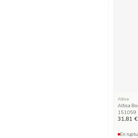
Altisa
Altisa Bo
151059
31,81 €
En ruptu