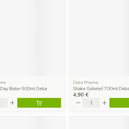
rma
Deba Pharma
Day Bidon 500ml Deba
Shake Gobelet 700ml Deb
4,90 €
é
Quantité