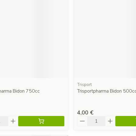
Trisport
pharma Bidon 750cc
Trisportpharma Bidon 500c
4,00 €
é
Quantité