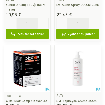
Elimax Shampoo A/poux Fl
D3 Biane Spray 1000ui 20ml
100ml
19,95 €
22,45 €
Quantité
Quantité
Ajouter au panier
Ajouter au panier
Ixxpharma
SVR
C-ixx Kidz Comp Macher 30
Svr Topialyse Creme 400ml