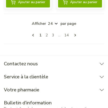
Ajouter au panier
Ajouter au panier
Afficher
par page
Pages
Vous lisez actuellement la page
Page
Page
Page
1
2
3
...
14
Contactez nous
Service à la clientèle
Votre pharmacie
Bulletin d’information