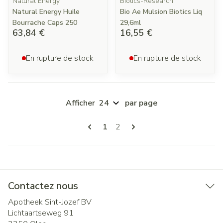
Natural Energy
Biotics-Research
Natural Energy Huile
Bio Ae Mulsion Biotics Liq
Bourrache Caps 250
29,6ml
63,84 €
16,55 €
En rupture de stock
En rupture de stock
Afficher
par page
Pages
Vous lisez actuellement la page
Page
1
2
Contactez nous
Apotheek Sint-Jozef BV
Lichtaartseweg 91