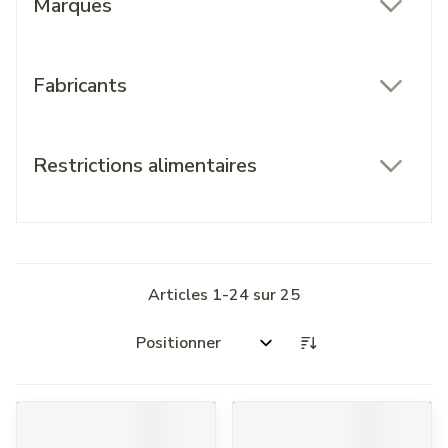
Marques
filter
Fabricants
filter
Restrictions alimentaires
filter
Articles
1
-
24
sur
25
Trier par: