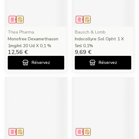
Médicament
Sur prescription
Médicament
Sur prescription
Thea Pharma
Bausch & Lomb
Monofree Dexamethason
Indocollyre Sol Opht 1 X
1mg/ml 20 Ud X 0,1 %
5ml 0,1%
12,56 €
9,69 €
Réservez
Réservez
Médicament
Sur prescription
Médicament
Sur prescription