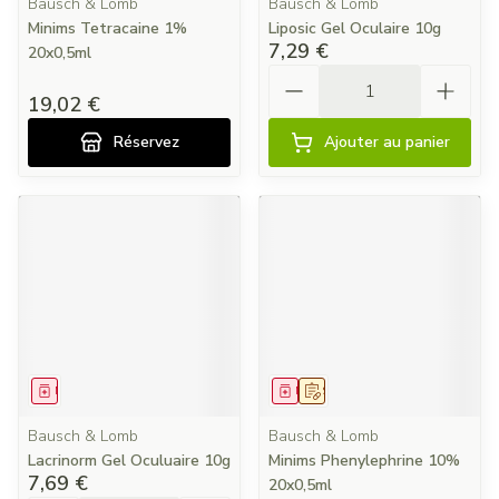
Bausch & Lomb
Bausch & Lomb
Minims Tetracaine 1%
Liposic Gel Oculaire 10g
7,29 €
20x0,5ml
Quantité
19,02 €
Réservez
Ajouter au panier
Médicament
Médicament
Sur prescription
Bausch & Lomb
Bausch & Lomb
Lacrinorm Gel Oculuaire 10g
Minims Phenylephrine 10%
7,69 €
20x0,5ml