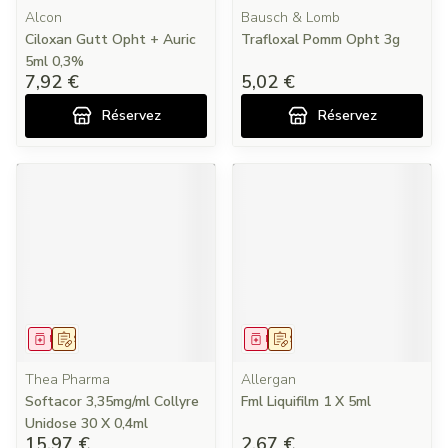
Alcon
Bausch & Lomb
Ciloxan Gutt Opht + Auric
Trafloxal Pomm Opht 3g
5ml 0,3%
7,92 €
5,02 €
Réservez
Réservez
Médicament
Sur prescription
Médicament
Sur prescription
Thea Pharma
Allergan
Softacor 3,35mg/ml Collyre
Fml Liquifilm 1 X 5ml
Unidose 30 X 0,4ml
15,97 €
2,67 €