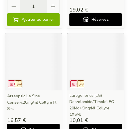
Quantité
19,02 €
Ajouter au panier
Réservez
Médicament
Sur prescription
Médicament
Sur prescription
Eurogenerics (EG)
Arteoptic La Sine
Dorzolamide/Timolol EG
Conserv.20mg/ml Collyre Fl
20Mg+5Mg/Ml Collyre
8ml
1X5Ml
16,57 €
10,01 €