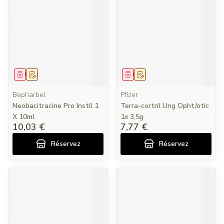
Médicament
Sur prescription
Médicament
Sur prescription
Bepharbel
Pfizer
Neobacitracine Pro Instil 1
Terra-cortril Ung Opht/otic
X 10ml
1x 3,5g
10,03 €
7,77 €
Réservez
Réservez