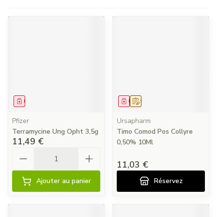
Médicament
Médicament
Sur prescription
Pfizer
Ursapharm
Terramycine Ung Opht 3,5g
Timo Comod Pos Collyre
11,49 €
0,50% 10Ml
Quantité
11,03 €
Ajouter au panier
Réservez