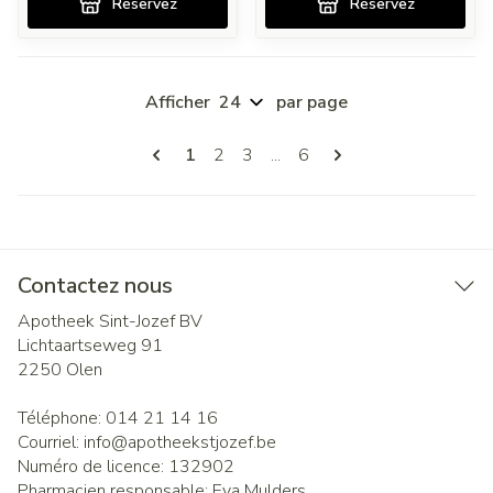
Réservez
Réservez
Afficher
par page
Pages
Vous lisez actuellement la page
Page
Page
Page
1
2
3
...
6
Contactez nous
Apotheek Sint-Jozef BV
Lichtaartseweg 91
2250
Olen
Téléphone:
014 21 14 16
Courriel:
info@
apotheekstjozef.be
Numéro de licence:
132902
Pharmacien responsable:
Eva Mulders