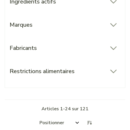
Ingrédients actifs
filter
Marques
filter
Fabricants
filter
Restrictions alimentaires
filter
Articles
1
-
24
sur
121
Trier par: