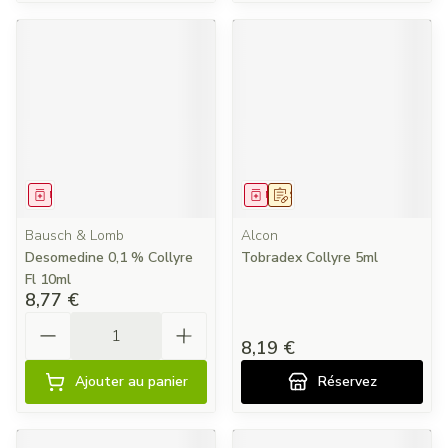
Médicament
Médicament
Sur prescription
Bausch & Lomb
Alcon
Desomedine 0,1 % Collyre
Tobradex Collyre 5ml
Fl 10ml
8,77 €
Quantité
8,19 €
Ajouter au panier
Réservez