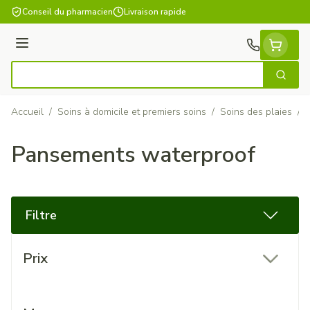
Aller au contenu
Conseil du pharmacien
Livraison rapide
Menu
Cherch
Rechercher
Accueil
/
Soins à domicile et premiers soins
/
Soins des plaies
/
Pansements waterproof
Filtre
Passer à la liste des produits
Prix
filter