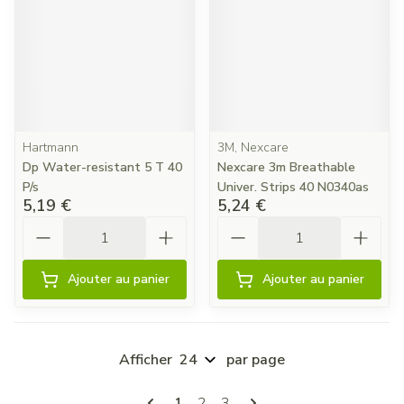
Hartmann
3M, Nexcare
Dp Water-resistant 5 T 40
Nexcare 3m Breathable
P/s
Univer. Strips 40 N0340as
5,19 €
5,24 €
Quantité
Quantité
Ajouter au panier
Ajouter au panier
Afficher
par page
Pages
Vous lisez actuellement la page
Page
Page
1
2
3