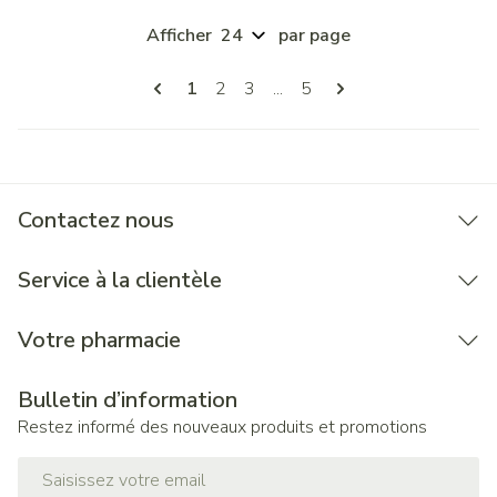
Afficher
par page
Pages
Vous lisez actuellement la page
Page
Page
Page
1
2
3
...
5
Contactez nous
Service à la clientèle
Votre pharmacie
Bulletin d’information
Restez informé des nouveaux produits et promotions
Adresse mail