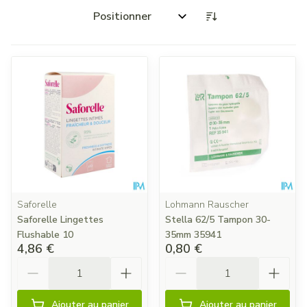
Trier par:
Saforelle
Lohmann Rauscher
Saforelle Lingettes
Stella 62/5 Tampon 30-
Flushable 10
35mm 35941
4,86 €
0,80 €
Quantité
Quantité
Ajouter au panier
Ajouter au panier