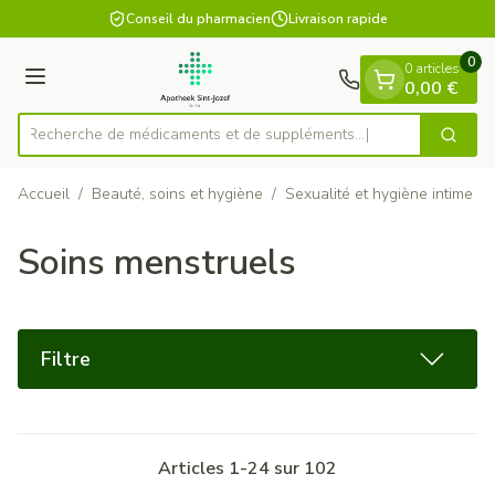
Diapositive 1 de 1
Aller au contenu
Conseil du pharmacien
Livraison rapide
0
0 articles
Menu
0,00 €
Recherche de médicaments e
Cherch
Rechercher
Accueil
/
Beauté, soins et hygiène
/
Sexualité et hygiène intime
/
Soins menstruels
Filtre
Articles
1
-
24
sur
102