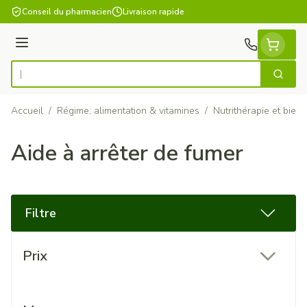
Aller au contenu
Conseil du pharmacien
Livraison rapide
Menu
Cherch
Rechercher
Accueil
/
Régime, alimentation & vitamines
/
Nutrithérapie et bien-
Aide à arrêter de fumer
Filtre
Passer à la liste des produits
Prix
filter