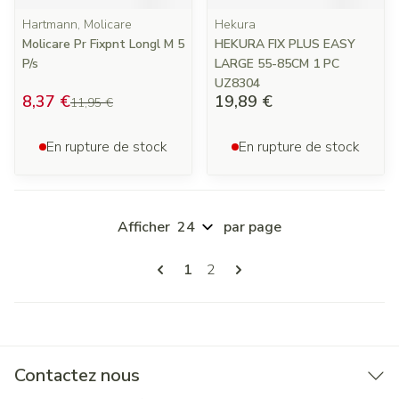
Hartmann, Molicare
Hekura
Molicare Pr Fixpnt Longl M 5
HEKURA FIX PLUS EASY
P/s
LARGE 55-85CM 1 PC
UZ8304
8,37 €
19,89 €
11,95 €
En rupture de stock
En rupture de stock
Afficher
par page
Pages
Vous lisez actuellement la page
Page
1
2
Contactez nous