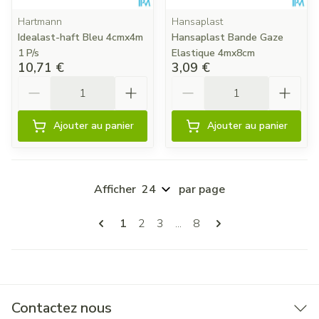
Hartmann
Hansaplast
Idealast-haft Bleu 4cmx4m
Hansaplast Bande Gaze
1 P/s
Elastique 4mx8cm
10,71 €
3,09 €
Quantité
Quantité
Ajouter au panier
Ajouter au panier
Afficher
par page
Pages
Vous lisez actuellement la page
Page
Page
Page
1
2
3
...
8
Contactez nous