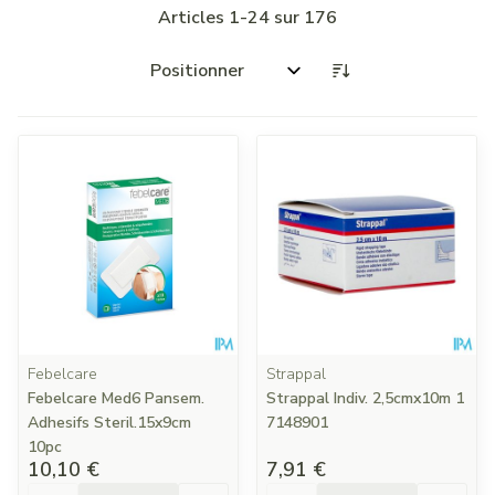
Articles
1
-
24
sur
176
Trier par:
Febelcare
Strappal
Febelcare Med6 Pansem.
Strappal Indiv. 2,5cmx10m 1
Adhesifs Steril.15x9cm
7148901
10pc
10,10 €
7,91 €
Quantité
Quantité