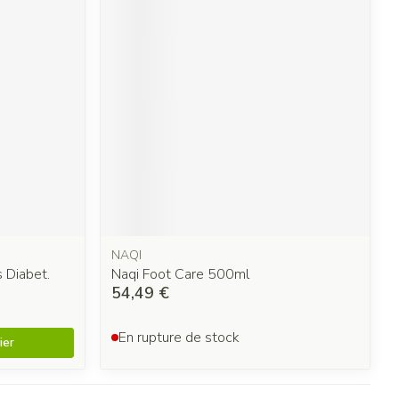
NAQI
s Diabet.
Naqi Foot Care 500ml
54,49 €
En rupture de stock
ier