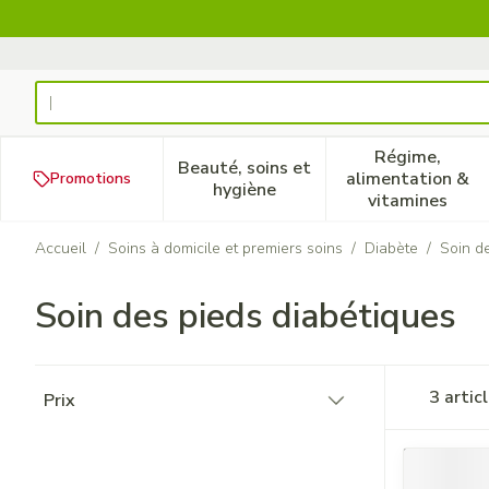
Aller au contenu
Rechercher
Régime,
Beauté, soins et
alimentation &
Promotions
Afficher le sous-menu pour la
Afficher 
hygiène
vitamines
Accueil
/
Soins à domicile et premiers soins
/
Diabète
/
Soin d
Soin des pieds diabétiques
Passer à la liste des produits
3
artic
Prix
filter