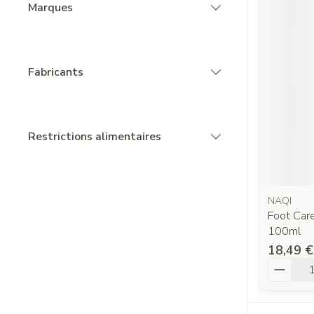
Marques
filter
Fabricants
filter
Restrictions alimentaires
filter
NAQI
Foot Car
100ml
18,49 €
Quantit