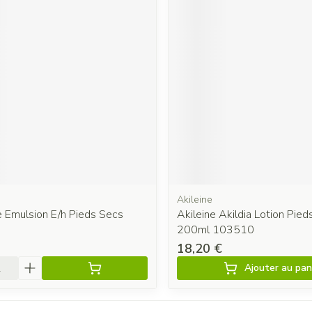
Akileine
e Emulsion E/h Pieds Secs
Akileine Akildia Lotion Pied
200ml 103510
18,20 €
é
Ajouter au pan