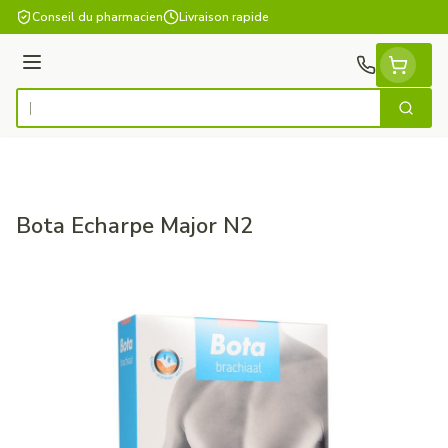
Aller au contenu
Conseil du pharmacien
Livraison rapide
Menu
Cherch
Rechercher
Bota Echarpe Major N2