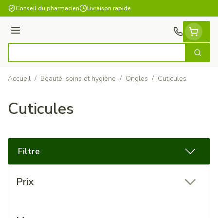
Aller au contenu
Conseil du pharmacien
Livraison rapide
Menu
Cherch
Rechercher
Accueil
/
Beauté, soins et hygiène
/
Ongles
/
Cuticules
Cuticules
Filtre
Passer à la liste des produits
Prix
filter