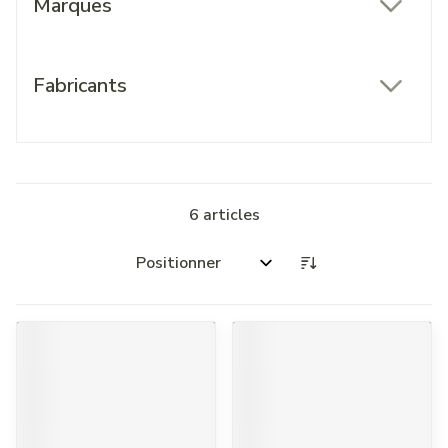
Marques
filter
Fabricants
filter
6
articles
Trier par: