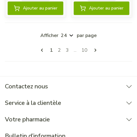
Ajouter au panier
Ajouter au panier
Afficher
par page
Pages
Vous lisez actuellement la page
Page
Page
Page
1
2
3
...
10
Contactez nous
Service à la clientèle
Votre pharmacie
Bulletin d’information