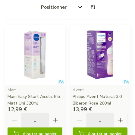
Trier par:
Mam
Avent
Mam Easy Start A/colic Bib.
Philips Avent Natural 3.0
Matt Uni 320ml
Biberon Rose 260ml
12,99 €
13,99 €
Quantité
Quantité
Ajouter au panier
Ajouter au panier