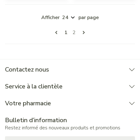
Afficher
par page
Pages
Vous lisez actuellement la page
Page
1
2
Contactez nous
Service à la clientèle
Votre pharmacie
Bulletin d’information
Restez informé des nouveaux produits et promotions
Adresse mail