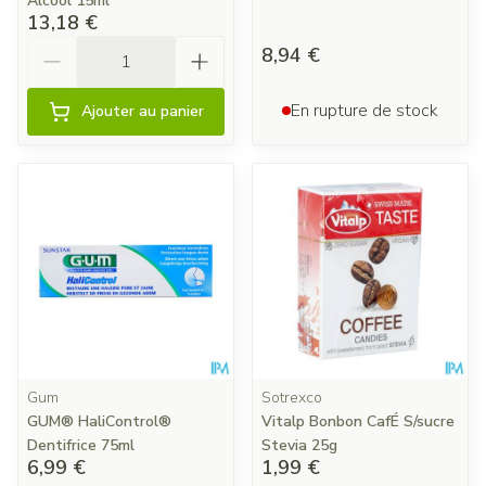
Alcool 15ml
13,18 €
Quantité
8,94 €
En rupture de stock
Ajouter au panier
Gum
Sotrexco
GUM® HaliControl®
Vitalp Bonbon CafÉ S/sucre
Dentifrice 75ml
Stevia 25g
6,99 €
1,99 €