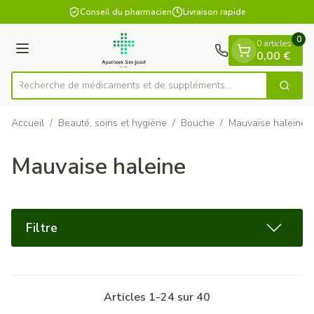
Diapositive 1 de 1
Aller au contenu
Conseil du pharmacien
Livraison rapide
0
0 articles
Menu
0,00 €
Recherche de médicaments et de su
Cherch
Rechercher
Accueil
/
Beauté, soins et hygiène
/
Bouche
/
Mauvaise haleine
Mauvaise haleine
Filtre
Articles
1
-
24
sur
40