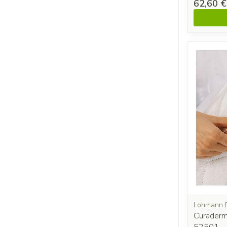
62,60 €
Lohmann 
Curaderm