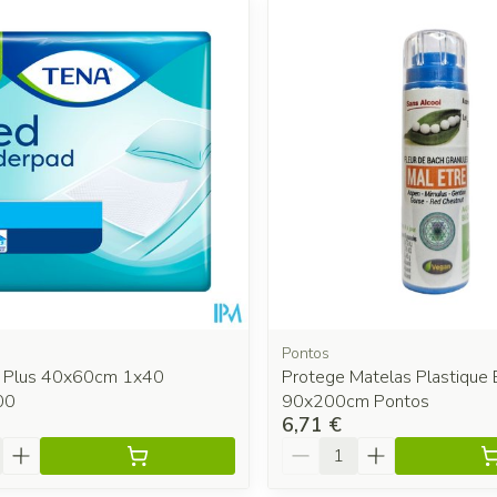
 les valeurs minimales et maximales du prix.
Pontos
 Plus 40x60cm 1x40
Protege Matelas Plastique 
00
90x200cm Pontos
6,71 €
é
Quantité