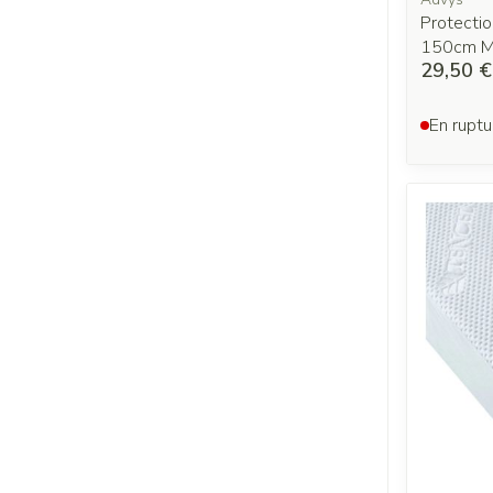
Protecti
150cm M
29,50 €
En ruptu