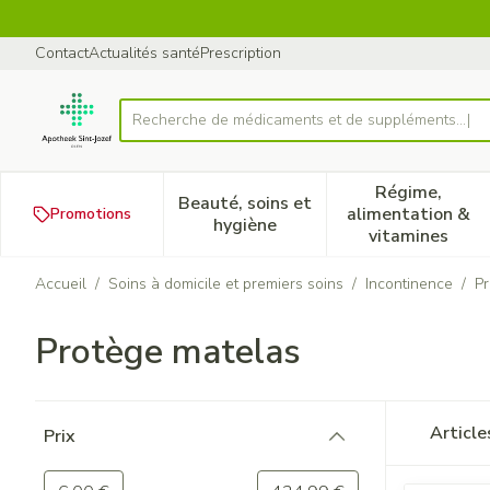
Aller au contenu
Diapositive 1 de 1
Contact
Actualités santé
Prescription
Recherche de médicaments et de s
Rechercher
Régime,
Beauté, soins et
alimentation &
Promotions
Afficher le sous-menu pour la
Afficher 
hygiène
vitamines
Accueil
/
Soins à domicile et premiers soins
/
Incontinence
/
Pr
Protège matelas
Passer à la liste des produits
Articl
Prix
filter