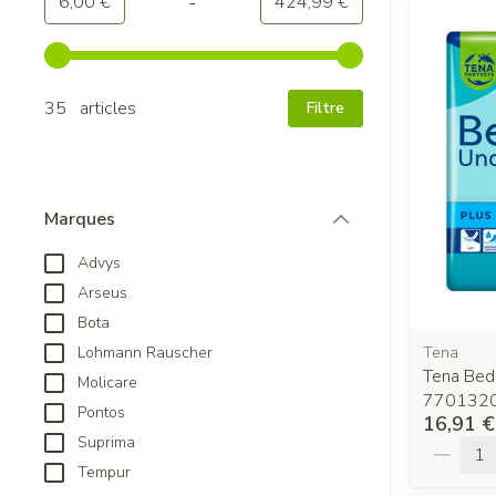
-
Valeur minimale
Valeur maximale
6,00 €
424,99 €
Utilisez les touches fléchées gauche et droite pour ajuster
35 articles
Filtre
Marques
filter
Advys
Arseus
Bota
Tena
Lohmann Rauscher
Tena Bed
Molicare
770132
Pontos
16,91 €
Suprima
Quantit
Tempur