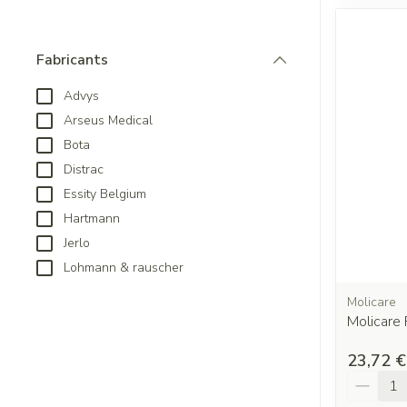
Fabricants
filter
Advys
Arseus Medical
Bota
Distrac
Essity Belgium
Hartmann
Jerlo
Lohmann & rauscher
Molicare
Molicare
23,72 €
Quantit