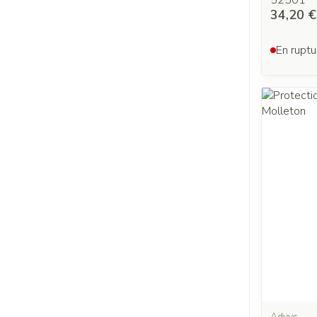
52501
34,20 €
En ruptu
Advys