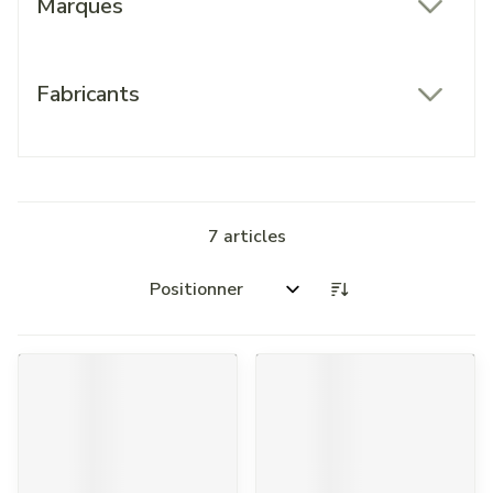
Marques
filter
Fabricants
filter
7
articles
Trier par: