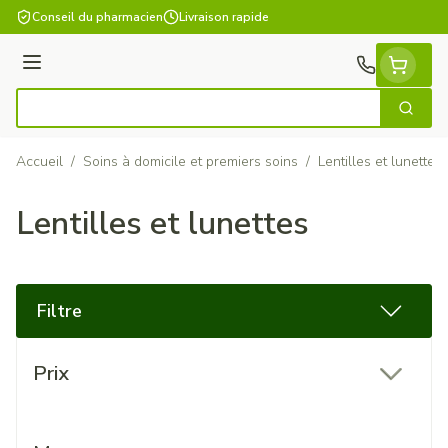
Aller au contenu
Conseil du pharmacien
Livraison rapide
Menu
Cherch
Rechercher
Accueil
/
Soins à domicile et premiers soins
/
Lentilles et lunettes
Lentilles et lunettes
Filtre
Passer à la liste des produits
Prix
filter