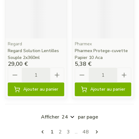
Regard
Pharmex
Regard Solution Lentilles
Pharmex Protege-cuvette
Souple 2x360ml
Papier 10 Aca
29,00 €
5,38 €
Quantité
Quantité
Ajouter au panier
Ajouter au panier
Afficher
par page
Pages
Vous lisez actuellement la page
Page
Page
Page
1
2
3
...
48