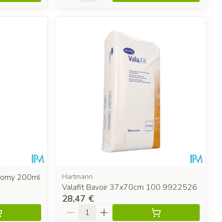
nomy 200ml
Hartmann
Valafit Bavoir 37x70cm 100 9922526
28,47 €
Quantité