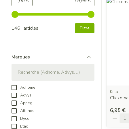
-
Valeur minimale
Valeur maximale
1,00 €
179,99 €
Utilisez les touches fléchées gauche et droite pour ajuster
146 articles
Filtre
Marques
filter
Adhome
Kela
Advys
Clickomat
Appeg
6,95 €
Attends
Quantit
Dycem
Etac