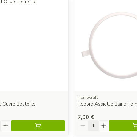
 les valeurs minimales et maximales du prix.
Homecraft
 Ouvre Bouteille
Rebord Assiette Blanc Hom
7,00 €
é
Quantité