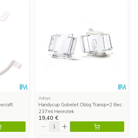
Advys
ecraft
Handycup Gobelet Obliq Transp+2 Bec
237ml Henrotek
19,40 €
Quantité