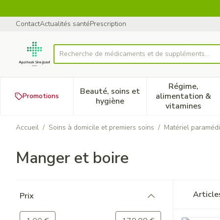
Aller au contenu
Diapositive 1 de 1
Contact
Actualités santé
Prescription
Recherche de médicame
Rechercher
Régime,
Beauté, soins et
alimentation &
Promotions
Afficher le sous-menu pour la
Afficher 
hygiène
vitamines
Accueil
/
Soins à domicile et premiers soins
/
Matériel paramédi
Manger et boire
Passer à la liste des produits
Articl
Prix
filter