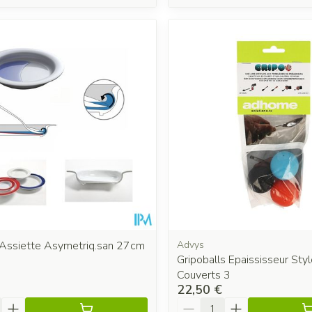
ssiette Asymetriq.san 27cm
Advys
Gripoballs Epaississeur Sty
Couverts 3
22,50 €
é
Quantité