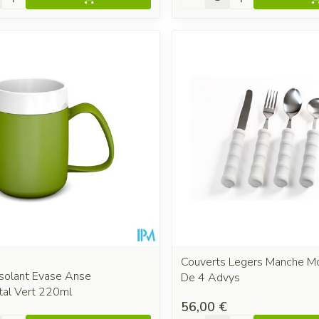
Couverts Legers Manche M
Isolant Evase Anse
De 4 Advys
tal Vert 220ml
56,00 €