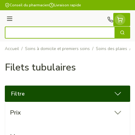
Aller au contenu
Conseil du pharmacien
Livraison rapide
Menu
Cherch
Rechercher
Accueil
/
Soins à domicile et premiers soins
/
Soins des plaies
/
F
Filets tubulaires
Filtre
Passer à la liste des produits
Prix
filter