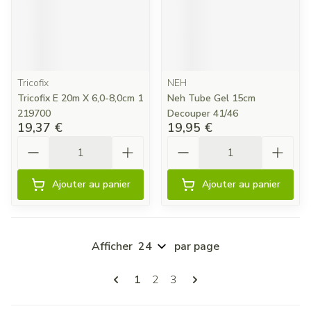
Tricofix
NEH
Tricofix E 20m X 6,0-8,0cm 1
Neh Tube Gel 15cm
219700
Decouper 41/46
19,37 €
19,95 €
Quantité
Quantité
Ajouter au panier
Ajouter au panier
Afficher
par page
Pages
Vous lisez actuellement la page
Page
Page
1
2
3