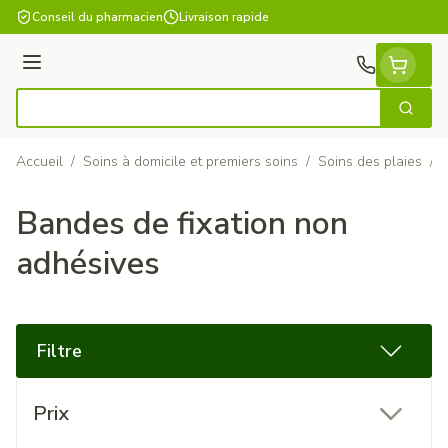
Aller au contenu
Conseil du pharmacien
Livraison rapide
Menu
Cherch
Rechercher
Accueil
/
Soins à domicile et premiers soins
/
Soins des plaies
/
Bandes de fixation non
adhésives
Filtre
Passer à la liste des produits
Prix
filter