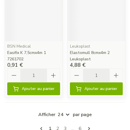
BSN Medical
Leukoplast
Easifix K 7,5cmx4m 1
Elastomull 8cmx4m 2
7261702
Leukoplast
0,91 €
4,88 €
Quantité
Quantité
Ajouter au panier
Ajouter au panier
Afficher
par page
Pages
Vous lisez actuellement la page
Page
Page
Page
1
2
3
...
6