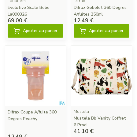
Lanaform
Difrax
Evolutive Scale Bebe
Difrax Gobelet 360 Degres
La090326
A/fuites 250ml
69,00 €
12,49 €
Ajouter au panier
Ajouter au panier
Mustela
Difrax Coupe A/fuite 360
Mustela Bb Vanity Coffret
Degres Peachy
6 Prod.
41,10 €
12,49 €