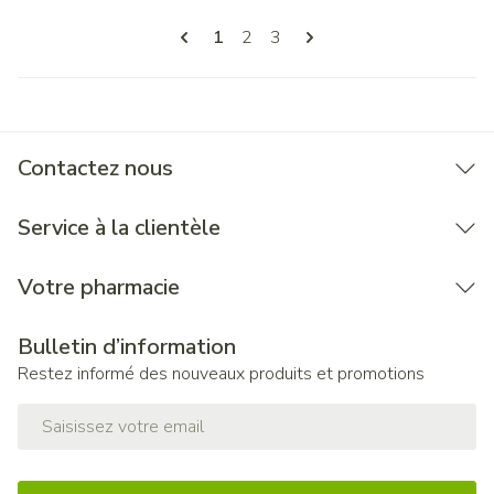
Pages
Vous lisez actuellement la page
Page
Page
1
2
3
Contactez nous
Service à la clientèle
Votre pharmacie
Bulletin d’information
Restez informé des nouveaux produits et promotions
Adresse mail