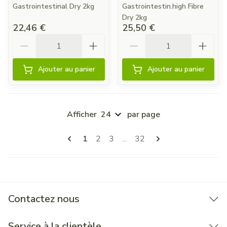
Gastrointestinal Dry 2kg
Gastrointestin.high Fibre
Dry 2kg
22,46 €
25,50 €
Quantité
Quantité
Ajouter au panier
Ajouter au panier
Afficher
par page
Pages
Vous lisez actuellement la page
Page
Page
Page
1
2
3
...
32
Contactez nous
Service à la clientèle