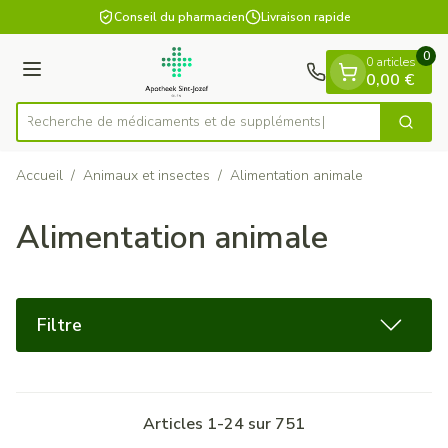
Diapositive 1 de 1
Aller au contenu
Conseil du pharmacien
Livraison rapide
0
0 articles
Menu
0,00 €
Recherche de médicament
Cherch
Rechercher
Accueil
/
Animaux et insectes
/
Alimentation animale
Alimentation animale
Filtre
Articles
1
-
24
sur
751