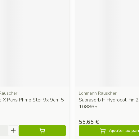
Rauscher
Lohmann Rauscher
b X Pans Phmb Ster 9x 9cm 5
Suprasorb H Hydrocol. Fin
108865
55,65 €
é
Ajouter au pan