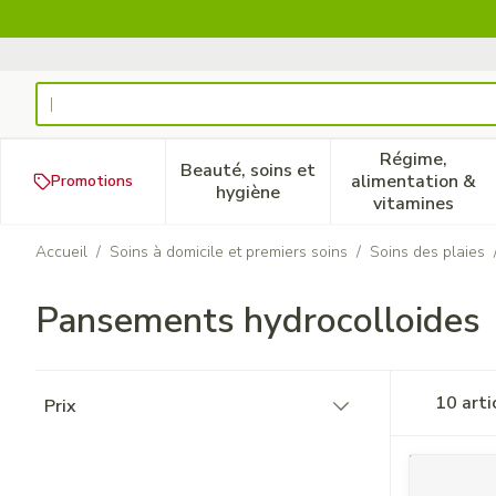
Aller au contenu
Rechercher
Régime,
Beauté, soins et
alimentation &
Promotions
Afficher le sous-menu pour la
Afficher 
hygiène
vitamines
Accueil
/
Soins à domicile et premiers soins
/
Soins des plaies
Pansements hydrocolloides
Passer à la liste des produits
10
arti
Prix
filter