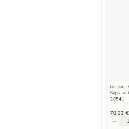
Lohmann 
Suprasor
20541
70,63 €
Quantit