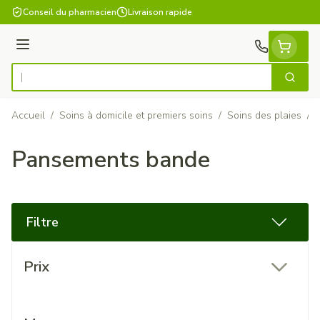
Aller au contenu
Conseil du pharmacien
Livraison rapide
Menu
Cherch
Rechercher
Accueil
/
Soins à domicile et premiers soins
/
Soins des plaies
/
Pansements bande
Filtre
Passer à la liste des produits
Prix
filter