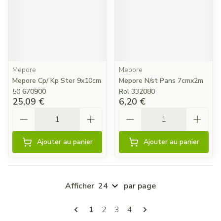
Mepore
Mepore
Mepore Cp/ Kp Ster 9x10cm
Mepore N/st Pans 7cmx2m
50 670900
Rol 332080
25,09 €
6,20 €
Quantité
Quantité
Ajouter au panier
Ajouter au panier
Afficher
par page
Pages
Vous lisez actuellement la page
Page
Page
Page
1
2
3
4