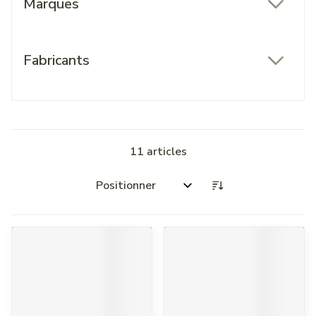
Marques
filter
Fabricants
filter
11
articles
Trier par: