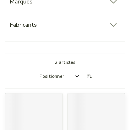
Marques
filter
Fabricants
filter
2
articles
Trier par: