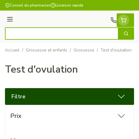
Aller au contenu
Conseil du pharmacien
Livraison rapide
Menu
Cherch
Rechercher
Accueil
/
Grossesse et enfants
/
Grossesse
/
Test d'ovulation
Test d'ovulation
Filtre
Passer à la liste des produits
Prix
filter