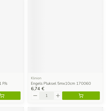
Klinion
 P/s
Engels Pluksel 5mx10cm 170060
6,74 €
Quantité