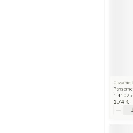
Covarmed
Pansemen
1 4102b
1,74 €
Quantit