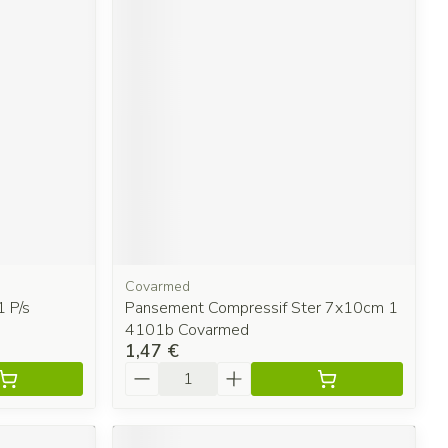
Covarmed
 P/s
Pansement Compressif Ster 7x10cm 1
4101b Covarmed
1,47 €
Quantité