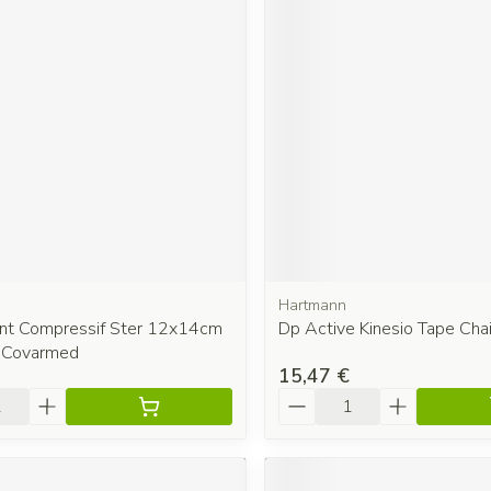
Hartmann
t Compressif Ster 12x14cm
Dp Active Kinesio Tape Chai
 Covarmed
15,47 €
é
Quantité