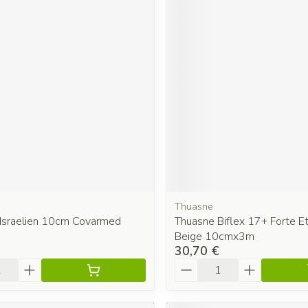
Thuasne
Israelien 10cm Covarmed
Thuasne Biflex 17+ Forte E
Beige 10cmx3m
30,70 €
é
Quantité