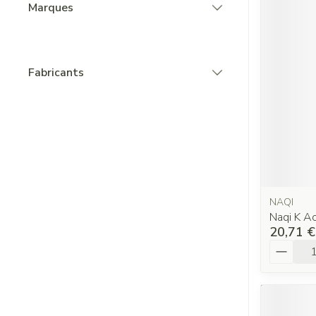
Marques
filter
Fabricants
filter
NAQI
Naqi K A
20,71 €
Quantit