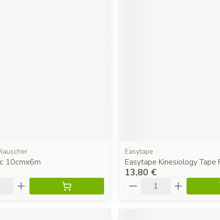
Rauscher
Easytape
 1c 10cmx6m
Easytape Kinesiology Tape 
13,80 €
é
Quantité