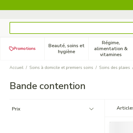
Aller au contenu
Rechercher
Régime,
Beauté, soins et
alimentation &
Promotions
Afficher le sous-menu pour la
Afficher 
hygiène
vitamines
Accueil
/
Soins à domicile et premiers soins
/
Soins des plaies
Bande contention
Passer à la liste des produits
Articl
Prix
filter