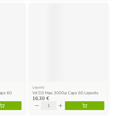
Lepivits
caps 60
Vit D3 Max 3000ui Caps 60 Lepivits
16,30 €
Quantité