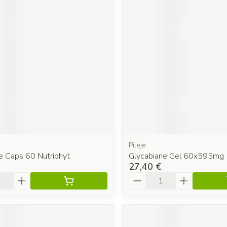
Pileje
e Caps 60 Nutriphyt
Glycabiane Gel 60x595mg
27,40 €
é
Quantité