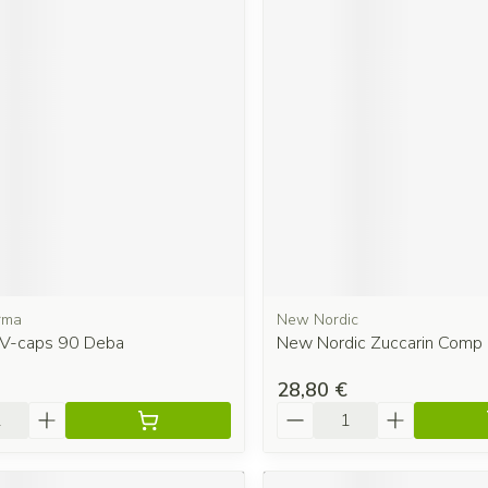
rma
New Nordic
 V-caps 90 Deba
New Nordic Zuccarin Comp
28,80 €
é
Quantité