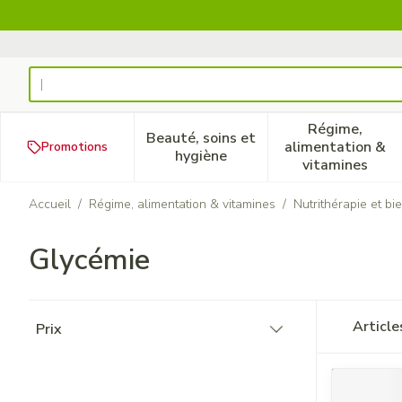
Aller au contenu
Rechercher
Régime,
Beauté, soins et
alimentation &
Promotions
Afficher le sous-menu pour la
Afficher 
hygiène
vitamines
Accueil
/
Régime, alimentation & vitamines
/
Nutrithérapie et bi
Glycémie
Passer à la liste des produits
Articl
Prix
filter