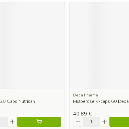
Deba Pharma
120 Caps Nutrisan
Mulberose V-caps 60 Deba
40,89 €
é
Quantité