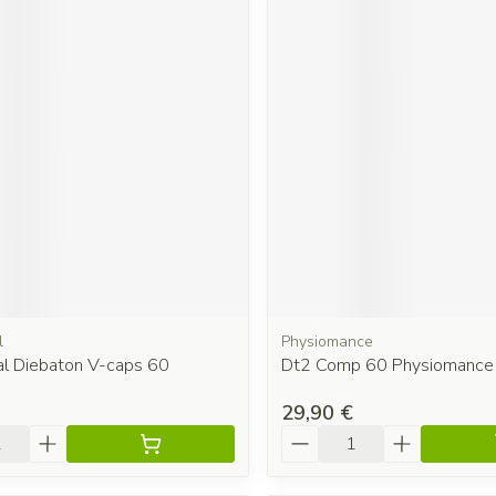
l
Physiomance
al Diebaton V-caps 60
Dt2 Comp 60 Physiomance
29,90 €
é
Quantité