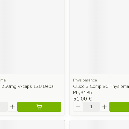
rma
Physiomance
e 250mg V-caps 120 Deba
Gluco 3 Comp 90 Physiom
Phy318b
51,00 €
é
Quantité