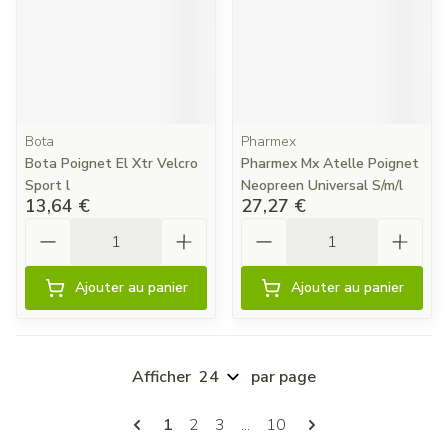
Bota
Pharmex
Bota Poignet El Xtr Velcro
Pharmex Mx Atelle Poignet
Sport l
Neopreen Universal S/m/l
13,64 €
27,27 €
Quantité
Quantité
Ajouter au panier
Ajouter au panier
Afficher
par page
Pages
Vous lisez actuellement la page
Page
Page
Page
1
2
3
...
10