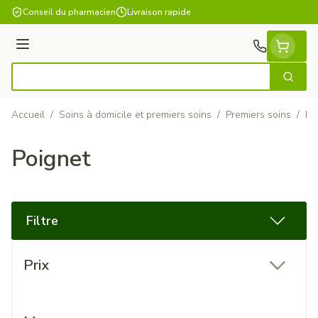
Aller au contenu
Conseil du pharmacien
Livraison rapide
Menu
Cherch
Rechercher
Accueil
/
Soins à domicile et premiers soins
/
Premiers soins
/
Ba
Poignet
Filtre
Passer à la liste des produits
Prix
filter