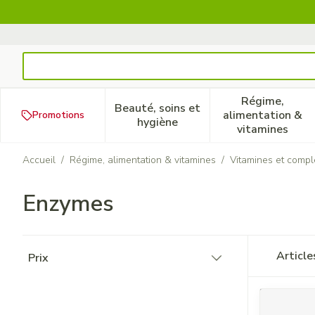
Aller au contenu
Rechercher
Régime,
Beauté, soins et
alimentation &
Promotions
Afficher le sous-menu pour la
Afficher 
hygiène
vitamines
Accueil
/
Régime, alimentation & vitamines
/
Vitamines et compl
Enzymes
Passer à la liste des produits
Articl
Prix
filter