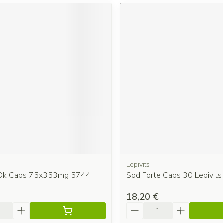
Lepivits
 Ok Caps 75x353mg 5744
Sod Forte Caps 30 Lepivits
18,20 €
é
Quantité