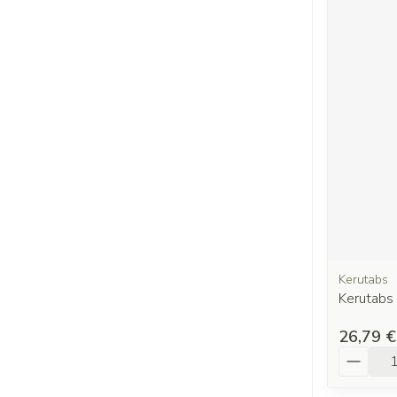
Kerutabs
Kerutab
26,79 €
Quantit