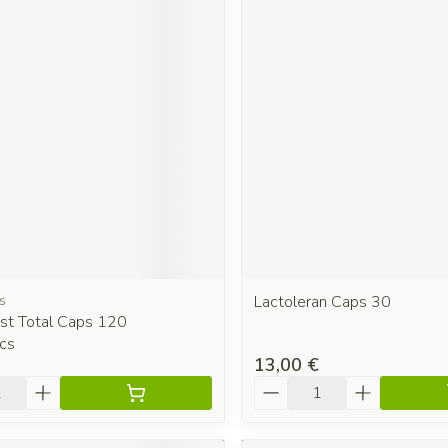
s
Lactoleran Caps 30
st Total Caps 120
cs
13,00 €
é
Quantité