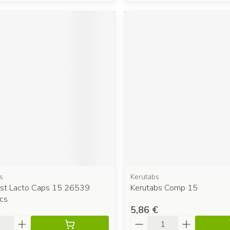
s
Kerutabs
st Lacto Caps 15 26539
Kerutabs Comp 15
cs
5,86 €
é
Quantité