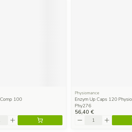
Physiomance
s Comp 100
Enzym Up Caps 120 Physi
Phy276
56,40 €
é
Quantité