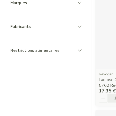
Marques
filter
Fabricants
filter
Restrictions alimentaires
filter
Revogan
Lactose O
5762 Re
17,35 €
Quantit