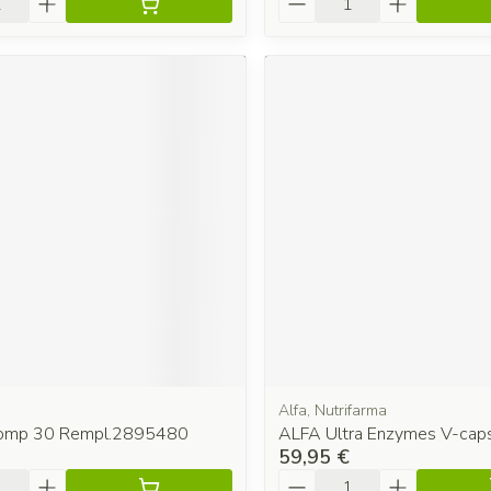
Alfa, Nutrifarma
Comp 30 Rempl.2895480
ALFA Ultra Enzymes V-cap
59,95 €
é
Quantité