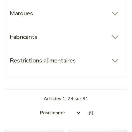
Marques
filter
Fabricants
filter
Restrictions alimentaires
filter
Articles
1
-
24
sur
91
Trier par: