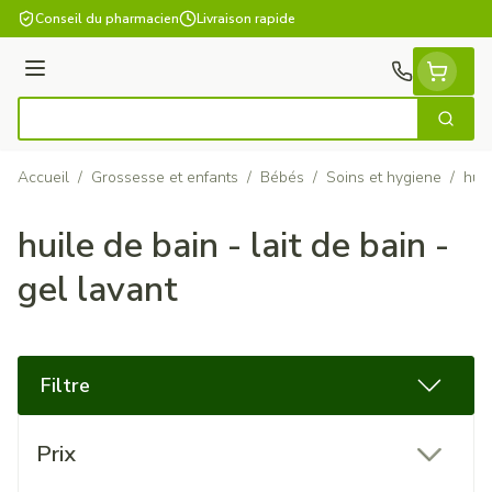
Aller au contenu
Conseil du pharmacien
Livraison rapide
Menu
Cherch
Rechercher
Accueil
/
Grossesse et enfants
/
Bébés
/
Soins et hygiene
/
huil
huile de bain - lait de bain -
gel lavant
Filtre
Passer à la liste des produits
Prix
filter