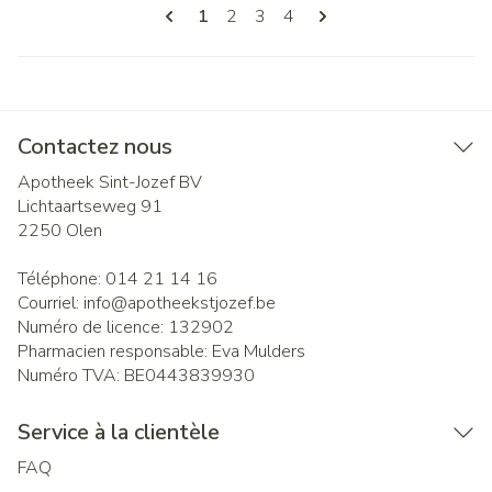
Pages
Vous lisez actuellement la page
Page
Page
Page
1
2
3
4
Contactez nous
Apotheek Sint-Jozef BV
Lichtaartseweg 91
2250
Olen
Téléphone:
014 21 14 16
Courriel:
info@
apotheekstjozef.be
Numéro de licence:
132902
Pharmacien responsable:
Eva Mulders
Numéro TVA:
BE0443839930
Service à la clientèle
FAQ