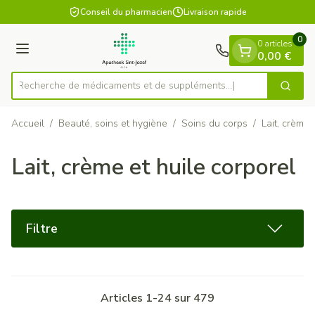
Diapositive 1 de 1
Aller au contenu
Conseil du pharmacien
Livraison rapide
0
0 articles
Menu
0,00 €
Recherche de médicaments et
Cherch
Rechercher
Accueil
/
Beauté, soins et hygiène
/
Soins du corps
/
Lait, crème 
Lait, crème et huile corporel
Filtre
Articles
1
-
24
sur
479