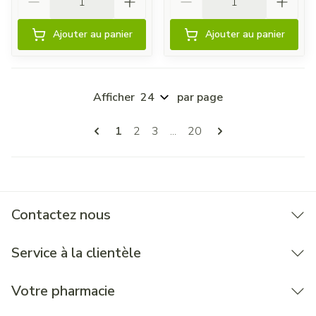
Ajouter au panier
Ajouter au panier
Afficher
par page
Pages
Vous lisez actuellement la page
Page
Page
Page
1
2
3
...
20
Contactez nous
Service à la clientèle
Votre pharmacie