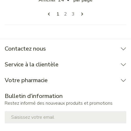
Afficher
par page
Pages
Vous lisez actuellement la page
Page
Page
1
2
3
Contactez nous
Service à la clientèle
Votre pharmacie
Bulletin d’information
Restez informé des nouveaux produits et promotions
Adresse mail