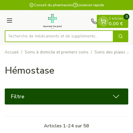
Diapositive 1 de 1
Aller au contenu
Conseil du pharmacien
Livraison rapide
0
0 articles
Menu
0,00 €
Recherche de médicaments et de sup
Cherch
Rechercher
Accueil
/
Soins à domicile et premiers soins
/
Soins des plaies
/
Hémostase
Filtre
Articles
1
-
24
sur
58