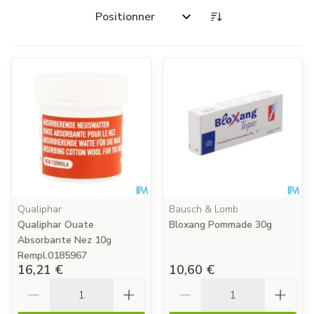
Trier par:
Qualiphar
Bausch & Lomb
Qualiphar Ouate
Bloxang Pommade 30g
Absorbante Nez 10g
Rempl.0185967
16,21 €
10,60 €
Quantité
Quantité