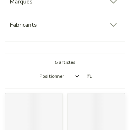
Marques
filter
Fabricants
filter
5
articles
Trier par: