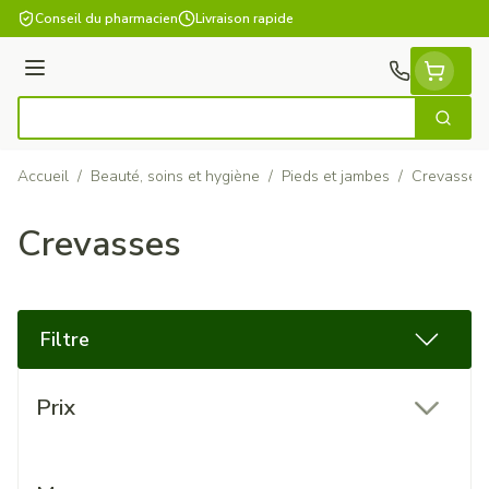
Aller au contenu
Conseil du pharmacien
Livraison rapide
Menu
Cherch
Rechercher
Accueil
/
Beauté, soins et hygiène
/
Pieds et jambes
/
Crevasses
Crevasses
Filtre
Passer à la liste des produits
Prix
filter