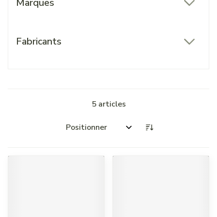
Marques
filter
Fabricants
filter
5
articles
Trier par: