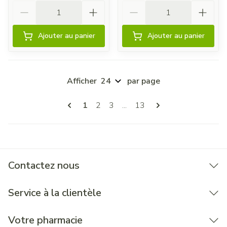
Quantité
Quantité
Ajouter au panier
Ajouter au panier
Afficher
par page
Pages
Vous lisez actuellement la page
Page
Page
Page
1
2
3
...
13
Contactez nous
Service à la clientèle
Votre pharmacie