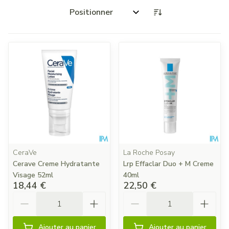
Trier par:
CeraVe
La Roche Posay
Cerave Creme Hydratante
Lrp Effaclar Duo + M Creme
Visage 52ml
40ml
18,44 €
22,50 €
Quantité
Quantité
Ajouter au panier
Ajouter au panier