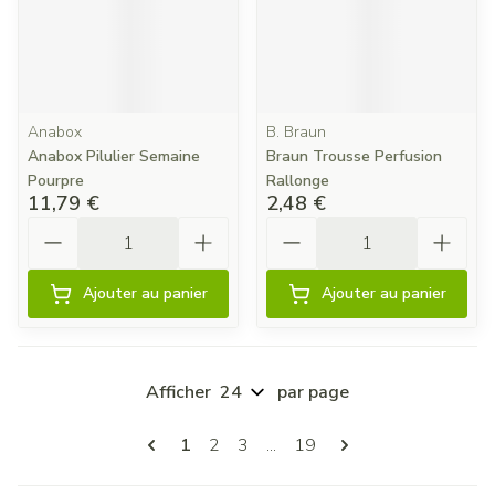
Anabox
B. Braun
Anabox Pilulier Semaine
Braun Trousse Perfusion
Pourpre
Rallonge
11,79 €
2,48 €
Quantité
Quantité
Ajouter au panier
Ajouter au panier
Afficher
par page
Pages
Vous lisez actuellement la page
Page
Page
Page
1
2
3
...
19