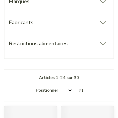
Marques
filter
Fabricants
filter
Restrictions alimentaires
filter
Articles
1
-
24
sur
30
Trier par: