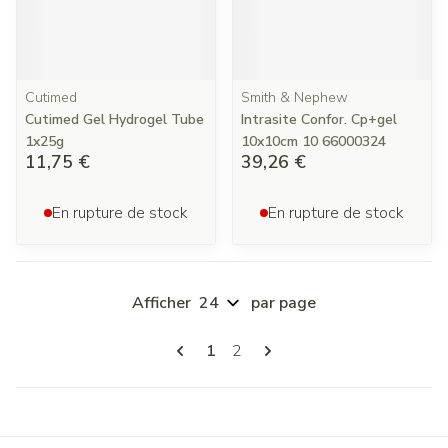
Cutimed
Smith & Nephew
Cutimed Gel Hydrogel Tube
Intrasite Confor. Cp+gel
1x25g
10x10cm 10 66000324
11,75 €
39,26 €
En rupture de stock
En rupture de stock
Afficher
par page
Pages
Vous lisez actuellement la page
Page
1
2