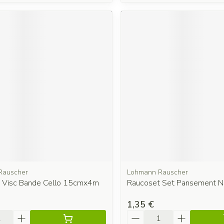
Rauscher
Lohmann Rauscher
ic Visc Bande Cello 15cmx4m
Raucoset Set Pansement 
1,35 €
é
Quantité