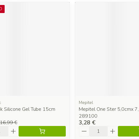
O
k
Mepitel
ck Silicone Gel Tube 15cm
Mepitel One Ster 5,0cmx 7
289100
3,28 €
16,99 €
é
Quantité