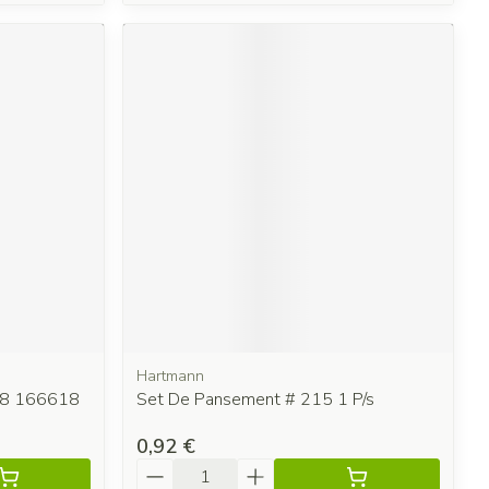
Hartmann
N8 166618
Set De Pansement # 215 1 P/s
0,92 €
Quantité