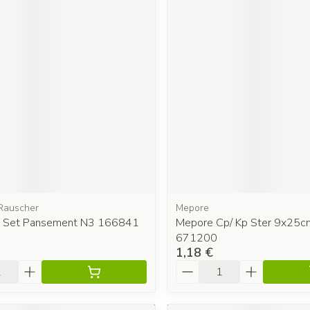
Rauscher
Mepore
t Set Pansement N3 166841
Mepore Cp/ Kp Ster 9x25c
671200
1,18 €
é
Quantité