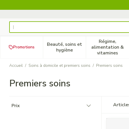
Aller au contenu
Rechercher
Régime,
Beauté, soins et
alimentation &
Promotions
Afficher le sous-menu pour la
Afficher 
hygiène
vitamines
Accueil
/
Soins à domicile et premiers soins
/
Premiers soins
Premiers soins
Passer à la liste des produits
Articl
Prix
filter