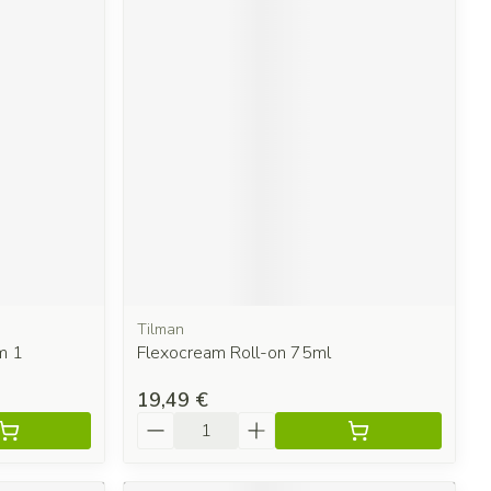
Tilman
m 1
Flexocream Roll-on 75ml
19,49 €
Quantité