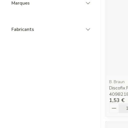
Marques
filter
Fabricants
filter
B. Braun
Discofix
409821
1,53 €
Quantit