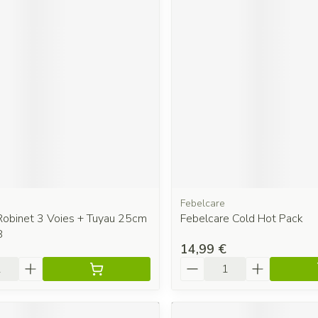
Febelcare
 Robinet 3 Voies + Tuyau 25cm
Febelcare Cold Hot Pack
8
14,99 €
é
Quantité