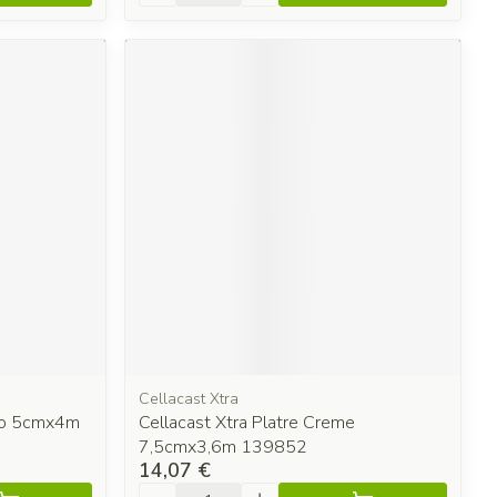
Cellacast Xtra
llo 5cmx4m
Cellacast Xtra Platre Creme
7,5cmx3,6m 139852
14,07 €
Quantité