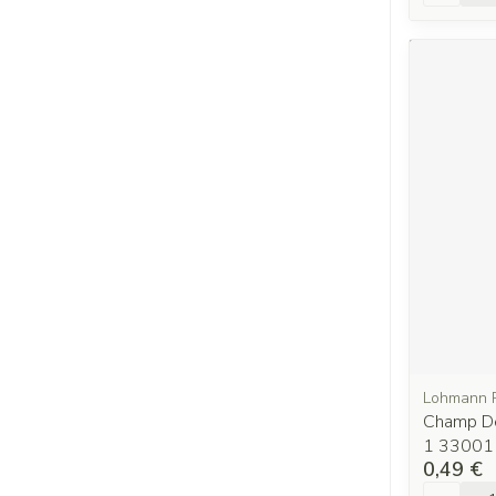
Lohmann 
Champ D
1 33001
0,49 €
Quantit