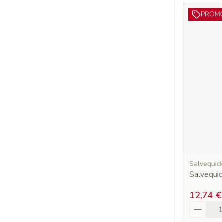
PROM
Salvequic
Salvequi
12,74 €
Quantit