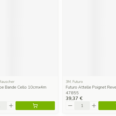
Rauscher
3M, Futuro
epe Bande Cello 10cmx4m
Futuro Attelle Poignet Rever
47855
39,37 €
é
Quantité