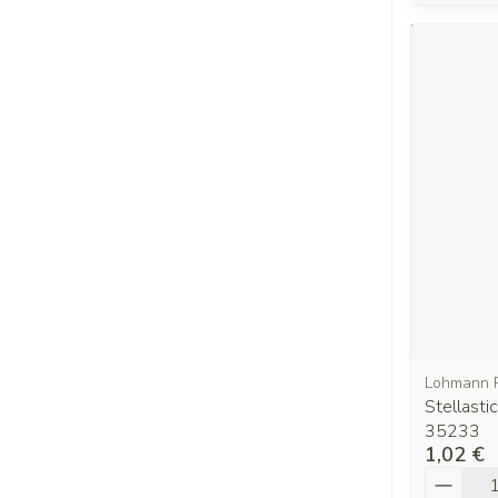
Lohmann 
Stellast
35233
1,02 €
Quantit