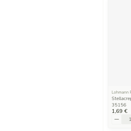
Lohmann 
Stellacr
35156
1,69 €
Quantit