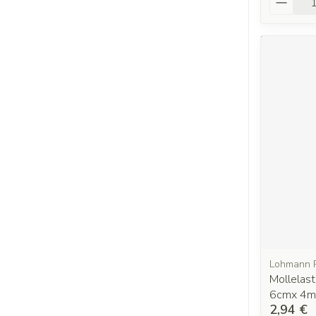
Lohmann 
Mollelas
6cmx 4m
2,94 €