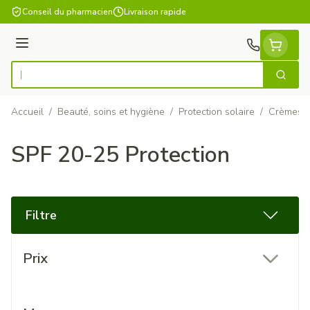
Aller au contenu
Conseil du pharmacien
Livraison rapide
Menu
Cherch
Rechercher
Accueil
/
Beauté, soins et hygiène
/
Protection solaire
/
Crèmes s
SPF 20-25 Protection
Filtre
Passer à la liste des produits
Prix
filter