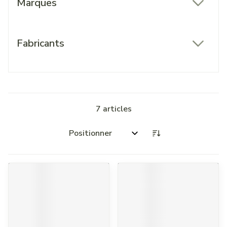
Marques
filter
Fabricants
filter
7
articles
Trier par: