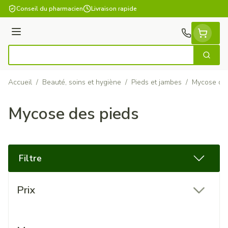
Aller au contenu
Conseil du pharmacien
Livraison rapide
Menu
Cherch
Rechercher
Accueil
/
Beauté, soins et hygiène
/
Pieds et jambes
/
Mycose des
Mycose des pieds
Filtre
Passer à la liste des produits
Prix
filter