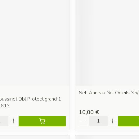
Neh Anneau Gel Orteils 35/
oussinet Dbl Protect.grand 1
2613
10,00 €
é
Quantité