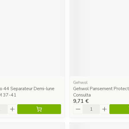
Gehwol
o 44 Separateur Demi-lune
Gehwol Pansement Protect
M 37-41
Consulta
9,71 €
é
Quantité