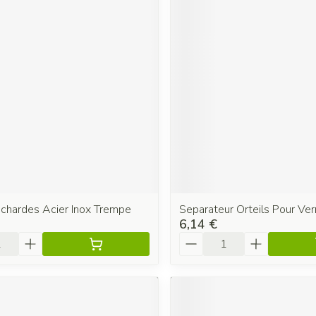
Echardes Acier Inox Trempe
Separateur Orteils Pour Vern
6,14 €
é
Quantité