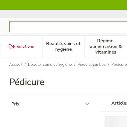
Aller au contenu
Rechercher
Régime,
Beauté, soins et
alimentation &
Promotions
Afficher le sous-menu pour la
Afficher 
hygiène
vitamines
Accueil
/
Beauté, soins et hygiène
/
Pieds et jambes
/
Pédicure
Pédicure
Passer à la liste des produits
Articl
Prix
filter