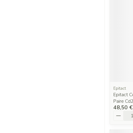
Epitact
Epitact C
Paire Cd
48,50 €
Quantit