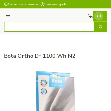
Aller au contenu
Conseil du pharmacien
Livraison rapide
Menu
Cherch
Rechercher
Bota Ortho Df 1100 Wh N2