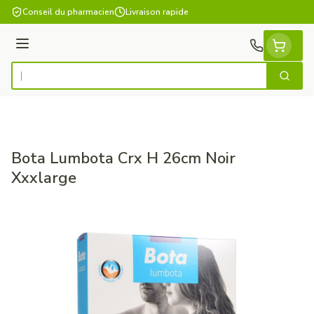
Aller au contenu
Conseil du pharmacien
Livraison rapide
Menu
Cherch
Rechercher
Bota Lumbota Crx H 26cm Noir
Xxxlarge