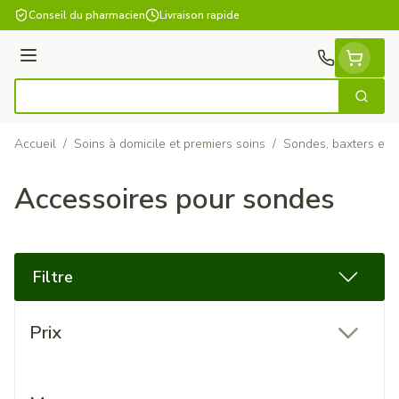
Aller au contenu
Conseil du pharmacien
Livraison rapide
Menu
Cherch
Rechercher
Accueil
/
Soins à domicile et premiers soins
/
Sondes, baxters et c
Accessoires pour sondes
Filtre
Passer à la liste des produits
Prix
filter