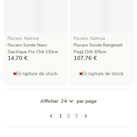
Flocare, Nutricia
Flocare, Nutricia
Flocare Sonde Naso
Flocare Sonde Bengmark
Gastrique Pur Ch6 110cm
Peg/j Ch9 105cm
14,70 €
107,76 €
En rupture de stock
En rupture de stock
Afficher
par page
Pages
Vous lisez actuellement la page
Page
Page
1
2
3