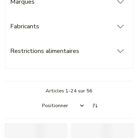
Marques
filter
Fabricants
filter
Restrictions alimentaires
filter
Articles
1
-
24
sur
56
Trier par: