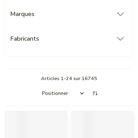
Marques
filter
Fabricants
filter
Articles
1
-
24
sur
16745
Trier par: