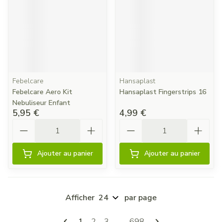
Febelcare
Hansaplast
Febelcare Aero Kit
Hansaplast Fingerstrips 16
Nebuliseur Enfant
5,95 €
4,99 €
Quantité
Quantité
Ajouter au panier
Ajouter au panier
Afficher
par page
Pages
Vous lisez actuellement la page
Page
Page
Page
1
2
3
...
698