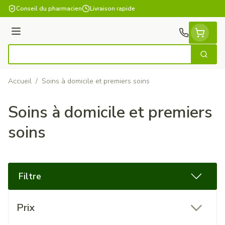
Aller au contenu
Conseil du pharmacien
Livraison rapide
Menu
Cherch
Rechercher
Accueil
/
Soins à domicile et premiers soins
Soins à domicile et premiers
soins
Filtre
Passer à la liste des produits
Prix
filter